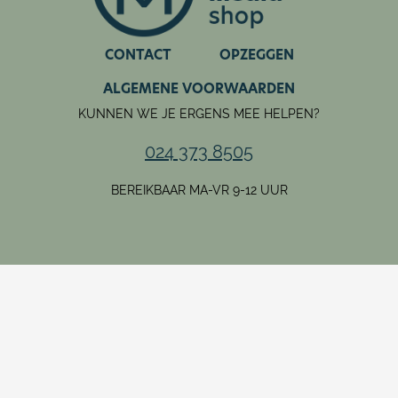
CONTACT
OPZEGGEN
ALGEMENE VOORWAARDEN
KUNNEN WE JE ERGENS MEE HELPEN?
024 373 8505
BEREIKBAAR MA-VR 9-12 UUR