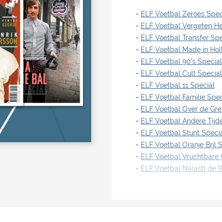
-
ELF Voetbal Zeroes Spec
-
ELF Voetbal Vergeten H
-
ELF Voetbal Transfer Spe
-
ELF Voetbal Made in Hol
-
ELF Voetbal 90's Specia
-
ELF Voetbal Cult Special
-
ELF Voetbal 11 Special
-
ELF Voetbal Familie Spec
-
ELF Voetbal Over de Gre
-
ELF Voetbal Andere Tijd
-
ELF Voetbal Stunt Speci
-
ELF Voetbal Oranje Bril 
-
ELF Voetbal Vruchtbare 
-
ELF Voetbal Na(ast) de B
Klik op de links voor meer
Maak je keuze op het mom