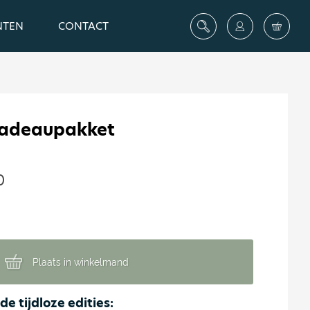
NTEN
CONTACT
Cadeaupakket
0
Plaats in winkelmand
e tijdloze edities: