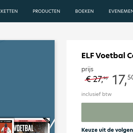
KKETTEN
PRODUCTEN
BOEKEN
EVENEME
ELF Voetbal 
prijs
17,
5
€ 27,
96
inclusief btw
Keuze uit de volgend