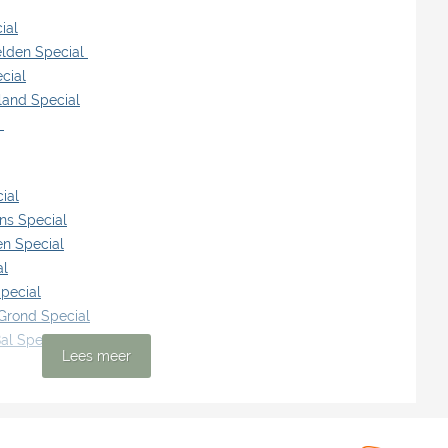
ial
elden Special
cial
land Special
l
ial
ns Special
en Special
al
Special
Grond Special
al Special
Lees meer
 info over de desbetreffende special.
ent dat je het leespakket toevoegt aan het