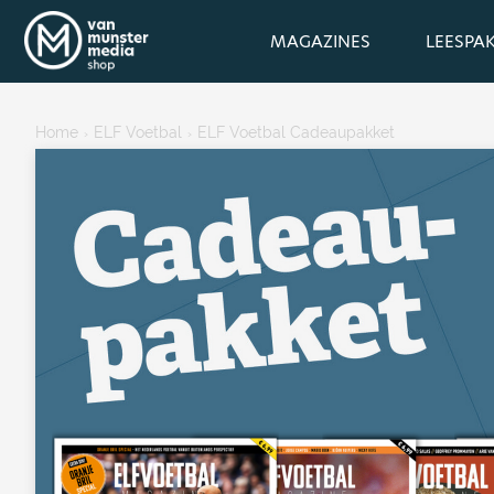
MAGAZINES
LEESPA
Home
ELF Voetbal
ELF Voetbal Cadeaupakket
›
›