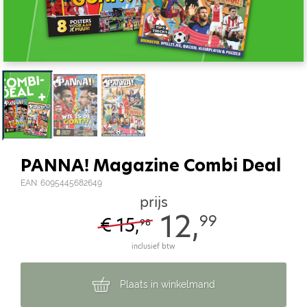
PANNA! Magazine Combi Deal
EAN: 6095445682649
prijs
12,
99
€ 15,
98
inclusief btw
Plaats in winkelmand