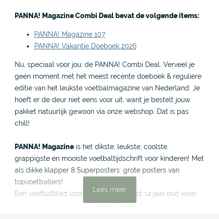
PANNA! Magazine Combi Deal bevat de volgende items:
PANNA! Magazine 107
PANNA! Vakantie Doeboek 2026
Nu, speciaal voor jou: de PANNA! Combi Deal. Verveel je
geen moment met het meest recente doeboek & reguliere
editie van het leukste voetbalmagazine van Nederland. Je
hoeft er de deur niet eens voor uit, want je bestelt jouw
pakket natuurlijk gewoon via onze webshop. Dat is pas
chill!
PANNA! Magazine
is het dikste, leukste, coolste,
grappigste en mooiste voetbaltijdschrift voor kinderen! Met
als dikke klapper 8 Superposters: grote posters van
topvoetballers!
Lees meer
Een voetbalblad voor kinderen van 6 tot 14 jaar oud waar
ook de ouders blij van worden. Leesvaardigheid verbeteren
op een leuke manier en op papier: goed voor het