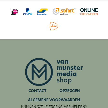
verminderen van schermtijd dus! In PANNA! Magazine
lezen jongens en meisjes interviews, achtergrondverhalen
en moppen, spelen ze spelletjes en quizzen, en krijgen ze
tips van stervoetballers uit de Eredivisie! Volop aandacht
voor binnen- én buitenlands topvoetbal!
PANNA! Magazine: leerzaam én leuk!
CONTACT
OPZEGGEN
ALGEMENE VOORWAARDEN
KUNNEN WE JE ERGENS MEE HELPEN?