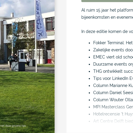
Al ruim 15 jaar het platform
bijeenkomsten en evenem
In deze editie komen de 
Fokker Terminal: He
Zakelijke events do
EMEC viert old schoo
Duurzame events or
THG ontwikkelt suc
Tips voor LinkedIn E
Column Marianne Kui
Column Daniel Seesi
Column Wouter Oll
MPI Masterclass Gene
Hotelrecensie 't Huy
Art Centre Delft bied
Terugblik EventSumm