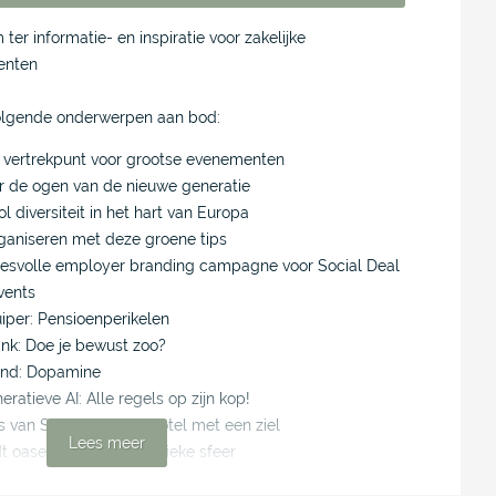
 ter informatie- en inspiratie voor zakelijke
enten
volgende onderwerpen aan bod:
t vertrekpunt voor grootse evenementen
or de ogen van de nieuwe generatie
l diversiteit in het hart van Europa
ganiseren met deze groene tips
cesvolle employer branding campagne voor Social Deal
vents
per: Pensioenperikelen
nk: Doe je bewust zoo?
and: Dopamine
ratieve AI: Alle regels op zijn kop!
s van Steyns: Boetiekhotel met een ziel
Lees meer
t oase van rust in artistieke sfeer
it 2024: een feestje voor de branche