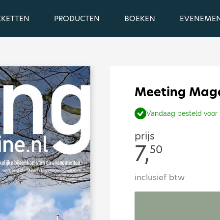
KKETTEN
PRODUCTEN
BOEKEN
EVENEME
Meeting Maga
Vandaag besteld voor 
prijs
7,
50
inclusief btw