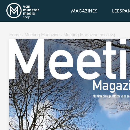
MAGAZINES
LEESPA
Home
Meeting Magazine
Meeting Magazine nr1 2024
›
›