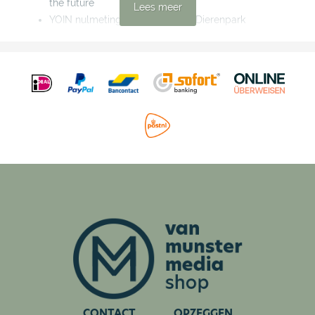
the future
Lees meer
YOIN nulmeting bij Ouwehands Dierenpark
Van der Valk Hotel Amersfoort-A1: Veelzijdigheid
centraal in Nederland
Delft Convention Bureau: Innovatie & Delft
MICE Operations: 23 meetinglocaties exploiteren en
toch altijd overzicht willen? Meetables heeft het!
Cupbrothers: Herbruikbare totaaloplossing voor cups
en melamineproducten voor events en hospitality
Eventprofessionals krijgen AI-boost in Woudschoten
Interview IDEA-voorzitter Dion Janssen: "We zijn klaar
om onze leidende rol nog meer te pakken"
Rebranding Corendon Amsterdam Schiphol Airport
Hotel
Van Munster Media Factory: One-stop contentfabriek
CONTACT
OPZEGGEN