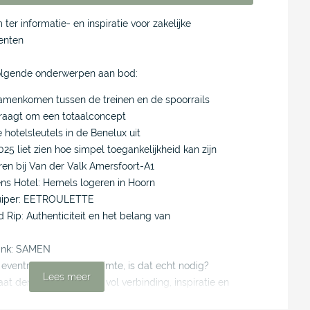
 ter informatie- en inspiratie voor zakelijke
enten
volgende onderwerpen aan bod:
Samenkomen tussen de treinen en de spoorrails
raagt om een totaalconcept
 hotelsleutels in de Benelux uit
5 liet zien hoe simpel toegankelijkheid kan zijn
n bij Van der Valk Amersfoort-A1
ns Hotel: Hemels logeren in Hoorn
uiper: EETROULETTE
d Rip: Authenticiteit en het belang van
ink: SAMEN
ventregie: Die regieruimte, is dat echt nodig?
Lees meer
 dertig jaar: Een jaar vol verbinding, inspiratie en