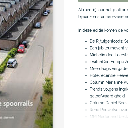
Al ruim 15 jaar het platform
bijeenkomsten en evenem
In deze editie komen de 
De Rijtuigenloods: 
Een jubileumevent v
Michelin deelt eerste
TwitchCon Europe 202
Meerdaags vergadere
Hotelrecensie Heave
Column Marianne K
Trends volgens Ingri
geloofwaardigheid
Column Daniel Sees
René Pouwelse over e
MPI Nederland bestaat
innovatie!