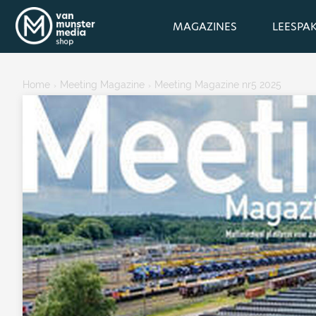
MAGAZINES
LEESPA
Home
Meeting Magazine
Meeting Magazine nr5 2025
›
›