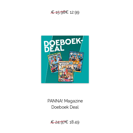
Gragt graag helpen. Wat zeggen ze? Vul de
€ 15.98
€ 12.99
tekstbalonnetjes in en zorg ervoor dat lezers niet meer
bijkomen van het lachen!
Fitheidstips van Denzel
Geniet jij lekker in je luie stoel van een welverdiende
zomervakantie? Gelijk heb je! Maar zorg wel dat je een
beetje fit blijft voor het nieuwe voetbalseizoen. Vind je dit
lastig? Denzel Dumfries, de supersnelle rechtsback van
PSV, helpt je graag met een paar goede tips!
PANNA! Magazine
Doeboek Deal
€ 24.97
€ 18.49
De grote PANNA! Terugblik quiz!