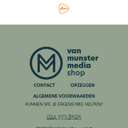
PANNA!-Paskie
Oplossingen
PANNA! Strip
Het extra dikke PANNA! Vakantie Doeboek valt bij de
abonnees op de deurmat. De editie los bestellen kan ook.
Zo gebeurd. Vind hier de informatie. Een abonnement
nemen is helemaal gemakkelijk! Vind
hier
hoe je binnen
een minuut lid bent! Zoek je eigen welkomstcadeau uit!
CONTACT
OPZEGGEN
ALGEMENE VOORWAARDEN
KUNNEN WE JE ERGENS MEE HELPEN?
024 373 8505