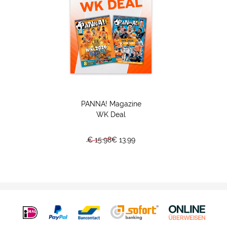
Moppentrommel
Aanvoerders Quiz met Jordens Peters
Raad de FUT-kaartjes
Face App Jong
Recordkampioenenkaart
Wie ben ik? (jeugdfoto's)
Bizarre voetbalrecords
Zoek de PANNA!-microfoon
PANNA! Magazine
Fotostrip
WK Deal
Geheugentest
Tattoo Quiz
€ 15.98
€ 13.99
Wie is de kokosnoot?
Lachspiegel
Waar is de bal?
Hamburgers
Björn Kuipers Quiz
Face Swap
Face App Undercover