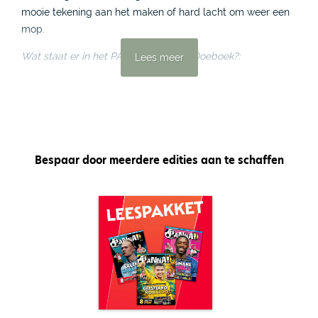
mooie tekening aan het maken of hard lacht om weer een
mop.
Wat staat er in het PANNA! Vakantie Doeboek?:
Lees meer
Face App Oud
Herken jij deze oudjes? Ze hebben nu een baard, grijze
haren of zijn zelfs kaal. We hebben acht gezichten van
bekende voetballers aangepakt en vijftig jaar ouder
gemaakt. Wie zijn het?
Bespaar door meerdere edities aan te schaffen
Schiettips van John Goossens
Hij scoort niet vaak. Maar ach, denkt John Goossens: áls ik
het doe, doe ik het maar meteen supermooi! Met een vrije
trap, een volley of een dropkick: het maakt de 31-jarige
middenvelder van ADO Den Haag niet uit. Het zijn altijd
snoeiharde uithalen. PANNA! wilde graag van Goossens
weten hoe hij dat doet. Zijn antwoorden lees je in het
Vakantie Doeboek.