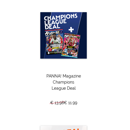
Zoals jullie weten is het Eredivisie-seizoen niet afgemaakt.
Voor de tweede keer in de geschiedenis is er geen
kampioen en zijn er geen degradanten. De meeste clubs
speelden 26 wedstrijden, vier clubs slechts 25. In die duels
vielen mooie doelpunten, genoten we van prachtige acties
en opvallende uitslagen. Wat herinner jij nog van het
Eredivisie-seizoen 2019/20? Beantwoord deze 23 vragen!
En verder:
Paspoort
Stadion Quiz
PANNA! Magazine
Zoek de Verschillen (twee keer!)
Champions
Puzzel & Woordzoeker
League Deal
Kleurplaat (twee keer!)
Doolhof (twee keer!)
€ 13.98
€ 11.99
De grote PANNA! Doeboek Quiz
Rara wie ben ik?
Voetballers en hun auto's
Landenlogo Quiz